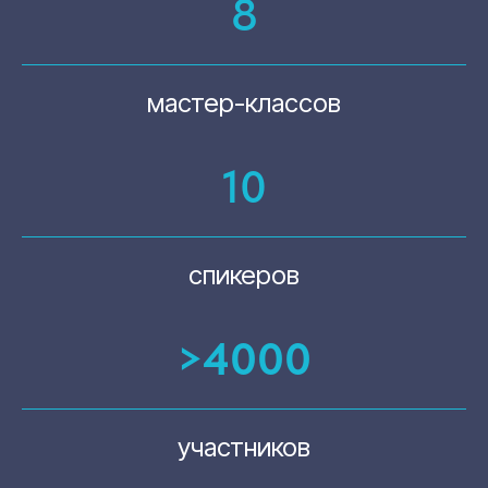
8
ПОЛОЖЕНИЙ СТАНДАРТА
ОКАЗАНИЯ СЛУГ РАННЕЙ
ПОМОЩИ ДЕТЯМ И ИХ СЕМЬЯМ
мастер-классов
Лорер Виктория Валерьевна
Основные положения нового стандарта
по ранней помощи, нововведения,
10
которые касаются оказания услуг
ранней помощи и осуществления
необходимых мероприятий
спикеров
>4000
11:40 - 12:10
ОСОБЕННОСТИ ВНЕДРЕНИЯ
участников
СТАНДАРТА ОКАЗАНИЯ
УСЛУГ ПО РАННЕЙ ПОМОЩИ