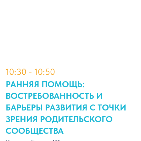
СВОЕЙ ПРАКТИЧЕСКОЙ
ДЕЯТЕЛЬНОСТИ
Кононова Нина Александровна
Биопсихосоциальная модель как
основа содержания услуг ранней
помощи, шкалы и оценочные
инструменты на основе МКФ,
которые рекомендованы для
использования в ранней помощи, а
также пример заполнения карты
реализации мероприятий и оказания
услуг по ранней помощи в
соответствии с логикой
использования МКФ