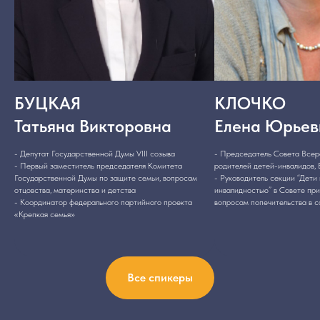
БУЦКАЯ
КЛОЧКО
Татьяна Викторовна
Елена Юрьев
- Депутат Государственной Думы VIII созыва
- Председатель Совета Всер
- Первый заместитель председателя Комитета
родителей детей-инвалидов
Государственной Думы по защите семьи, вопросам
- Руководитель секции “Дети
отцовства, материнства и детства
инвалидностью” в Совете пр
- Координатор федерального партийного проекта
вопросам попечительства в 
«Крепкая семья»
Все спикеры