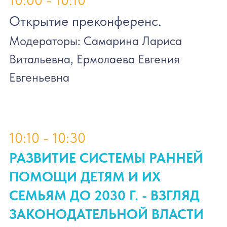
СТАНДАРТОМ МЕТОДИК,
ПРОГРАММ И ТЕХНОЛОГИЙ
ДЛЯ ОКАЗАНИЯ КОМПЛЕКСА
УСЛУГ ПО РАННЕЙ ПОМОЩИ
Ермолаева Евгения Евгеньевна
Основные, рекомендованные новым
Стандартом шкалы, методы,
методики и технологии, которые
апробированы и применяются
Институтом раннего вмешательства
на протяжении последних 30 лет.
Этапы практического использования
тех или иных рекомендованных
методик с доказанной
эффективностью и нашим опытом
работы при применении методик в
работе по оказанию услуг ранней
помощи