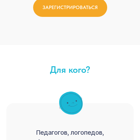
ЗАРЕГИСТРИРОВАТЬСЯ
10:00 - 10:10
Открытие преконференс.
Модераторы: Самарина Лариса
Витальевна, Ермолаева Евгения
Для кого?
Евгеньевна
10:10 - 10:30
РАЗВИТИЕ СИСТЕМЫ РАННЕЙ
ПОМОЩИ ДЕТЯМ И ИХ
СЕМЬЯМ ДО 2030 Г. - ВЗГЛЯД
Педагогов, логопедов,
ЗАКОНОДАТЕЛЬНОЙ ВЛАСТИ