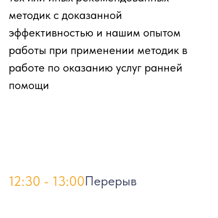
вокруг ребенка.
13:00 - 13:40 Доклад в записи
ДЕТИ С ЗАДЕРЖКОЙ РЕЧЕВОГО
РАЗВИТИЯ: КАК ОПРЕДЕЛИТЬ,
КОМУ НУЖНА ПРОВЕРКА СЛУХА?
Гарбарук Екатерина Сергеевна
Ребенок не говорит — проблема
одна, а причин может быть много. И
нарушения слуха — одна из них.
Специалисту, работающему с
задержкой речи, важно вовремя
направить ребенка к врачу-