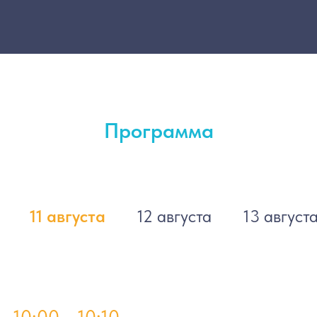
ДЕТЯМ И ИХ СЕМЬЯМ В
ПРАКТИЧЕСКУЮ РАБОТУ
СПЕЦИАЛИСТА
Самарина Лариса Витальевна
Практические вопросы внедрения
Стандарта в работу реабилитационной
Программа
организации, методические
рекомендации по применению
положений стандарта и наиболее
острые и частые вопросы внедрения
стандарта.
11 августа
12 августа
13 август
12:10 - 12:30
ОБЗОР РЕКОМЕНДОВАННЫХ