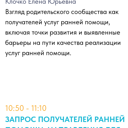
13:40 - 14:20
КАБИНЕТ РАННЕЙ ПОМОЩИ:
КАК НЕОБХОДИМО
ОБОРУДОВАТЬ
ПРОСТРАНСТВО ДЛЯ РАБОТЫ
С МАЛЕНЬКИМИ ДЕТЬМИ И
ИХ СЕМЬЯМИ ДЛЯ
ЭФФЕКТИВНОГО ОКАЗАНИЯ
УСЛУГ ПО РАННЕЙ ПОМОЩИ
Емец Марина Михайловна
Русанова Юлия Петровна
Нюансы создания развивающей
среды, создающей необходимые
условия для оказания услуг ранней
помощи для семей с маленькими
детьми. Новый стандарт
предусматривает список