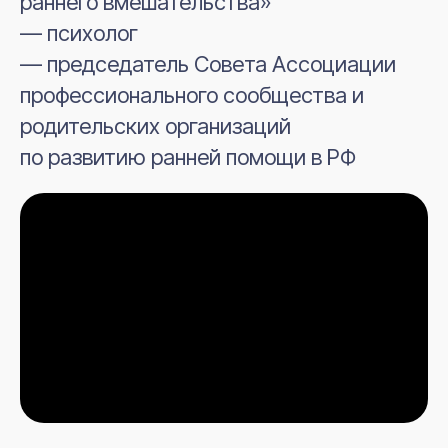
раннего вмешательства»
будет посвящена
— психолог
вопросам
— председатель Совета Ассоциации
организации работы
профессионального сообщества и
специалистов разной
родительских организаций
профессиональной
по развитию ранней помощи в РФ
принадлежности в соответствии
с новым Стандартом по ранней
помощи
2 июля 2025 года вступил в
действие новый Стандарт
оказания услуг ранней помощи
детям и их семьям
(утвержден
приказом Минтруда РФ №344 н