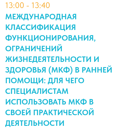
сурдологу и выявить или исключить
слуховую патологию. Ведь часто дети
с нарушениями слуха ведут себя как
слышащие ровесники, реагируют на
бытовые звуки. Проблемы со слухом
не всегда проявляются ярко, но они
нарушают восприятие речи. В
докладе будут рассмотрены
различные формы нарушений слуха и
основные подходы к выявлению
патологии слуха у детей.