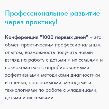
от 30.05.2025), который
определяет для специалистов
Профессиональное развитие
четкий порядок и содержание
через практику!
деятельности по работе с
ребенком и его семьей.
Конференция "1000 первых дней"
– это
С принятием нового Стандарта всем
профессионалам, работающим с
обмен практическим профессиональным
маленькими детьми и их семьями
опытом, возможность получить новый
предстоит перестроить свою
взгляд на работу с детьми и их семьями и
практическую работу согласно новым
познакомиться с апробированными
требованиям законодательства.
эффективными методиками диагностики
и оценки, программами, методами и
технологиями по работе с младенцами,
детьми и их семьями.