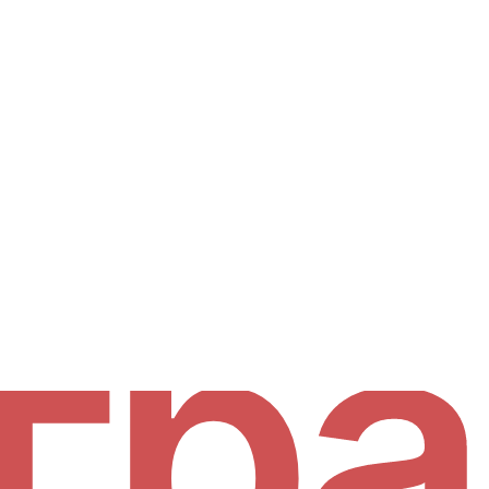
шено
гра
Междисциплинарные чтения