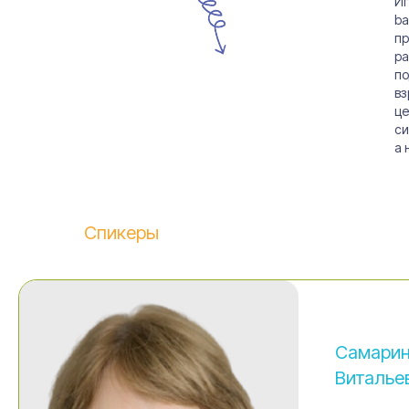
Иг
ba
пр
ра
по
вз
це
си
а 
Спикеры
Самарин
Виталье