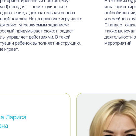
ра-ориентированный подход (Play-
На чтениях буд
sed) сегодня — не методическое
игра-ориентир
едпочтение, а доказательная основа
нейробиологии,
нней помощи. Но на практике игру часто
и семейного в
дменяют управляемым заданием:
Стандарт оказа
рослый придумывает сюжет, задает
также включал 
ль, управляет действиями. В такой
деятельности в
туации ребенок выполняет инструкцию,
мероприятий
не играет.
а Лариса
вна