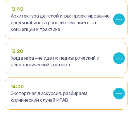
12:40
Архитектура детской игры: проектирование
среды кабинета ранней помощи-от от
концепции к практике
Профи
2 500 руб.
13:20
Когда игра «не идет»: педиатрический и
Сертификат участника
неврологический контекст
Записи всех выступлений
Презентации спикеров
Сборник материалов
Междисциплинарных чтений
14:00
Экспертная дискуссия: разбираем
клинический случай ИРАВ
Бонус:
Вебинар "Как стать игровым
партнером ребенку: пошаговое
руководство"