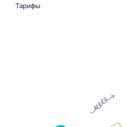
Тарифы
Бонус
Вебинар "Как стать игровым
партнером ребенку: пошаговое
руководство"
Пошаговый подход к становлению
игровым партнером для ребенка
с использованием концепции
«игровой пирамидки»