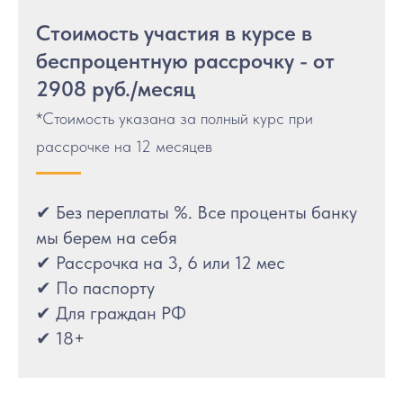
Блог
Стоимость участия в курсе в
Сведения об
образовательной
беспроцентную рассрочку - от
деятельности
2908 руб./месяц
Контакты
*Стоимость указана за полный курс при
iravonline@yandex.ru
рассрочке на 12 месяцев
+7 911 230 78 37
✔ Без переплаты %. Все проценты банку
мы берем на себя
✔ Рассрочка на 3, 6 или 12 мес
✔ По паспорту
✔ Для граждан РФ
✔ 18+