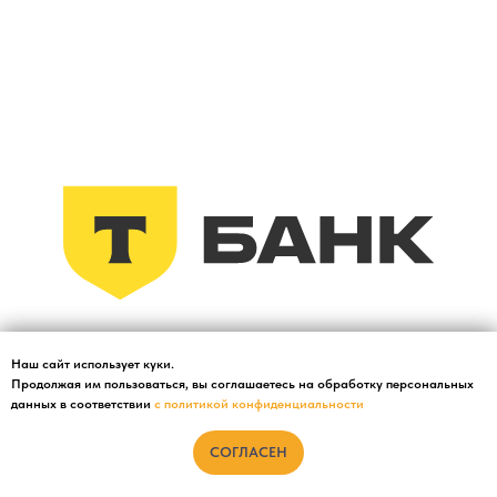
Наш сайт использует куки.
Наш сайт использует куки.
Продолжая им пользоваться, вы соглашаетесь на обработку персональных
Продолжая им пользоваться, вы соглашаетесь на обработку персональных
данных в соответствии
данных в соответствии
с политикой конфиденциальности
с политикой конфиденциальности.
СОГЛАСЕН
СОГЛАСЕН