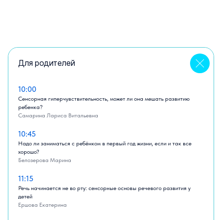
Для родителей
10:00
Сенсорная гиперчувствительность, может ли она мешать развитию
ребенка?
Самарина Лариса Витальевна
10:45
Надо ли заниматься с ребёнком в первый год жизни, если и так все
хорошо?
Белозерова Марина
11:15
Речь начинается не во рту: сенсорные основы речевого развития у
детей
Ершова Екатерина