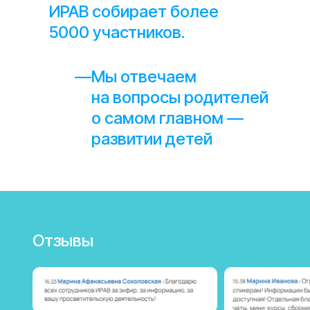
ИРАВ собирает более
5000 участников.
—
Мы отвечаем
на вопросы родителей
о самом главном —
развитии детей
Отзывы