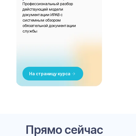
Профессиональный разбор
Учебные материалы
действующей модели
Методические пособия, сборники,
документации ИРАВ с
системным обзором
практические вебинары от ведущих
обязательной документации
экспертов по детскому развитию
службы
На страницу курса
Коммуникация и речь
Смотреть
Прямо сейчас