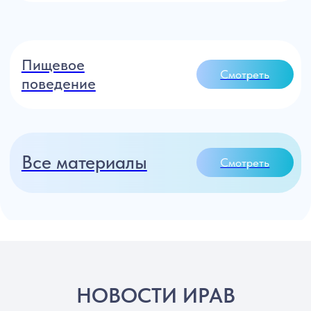
Переходите в наш
бот-помощник
и получите
бесплатную
базу
знаний ИРАВ!
ВЫ ПОЛУЧИТЕ:
Доступ
к пробным урокам из семи наших
самых востребованных курсов
Возможность
задать
интересующий вас
вопрос эксперту
в ранней помощи и
раннем детском развитии
НОВОСТИ ИРАВ