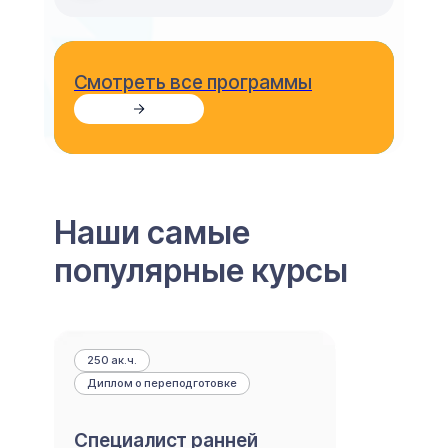
Смотреть все программы
Смотреть все программы
Наши самые
популярные курсы
250 ак.ч.
Диплом о переподготовке
Специалист ранней