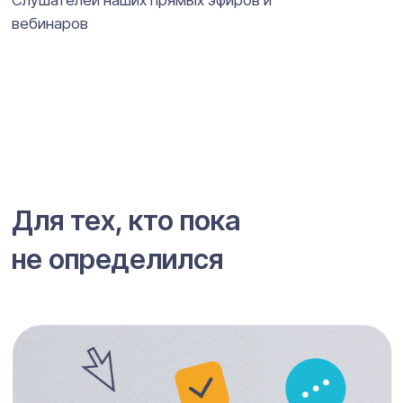
Сведения об
образовательной
деятельности
Контакты
iravonline@yandex.ru
+7 911 230 78 37