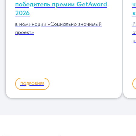
победитель премии GetAward
ч
2026
к
в номинации «Социально значимый
P
проект»
о
р
ПОДРОБНЕЕ
Налоговый вычет за