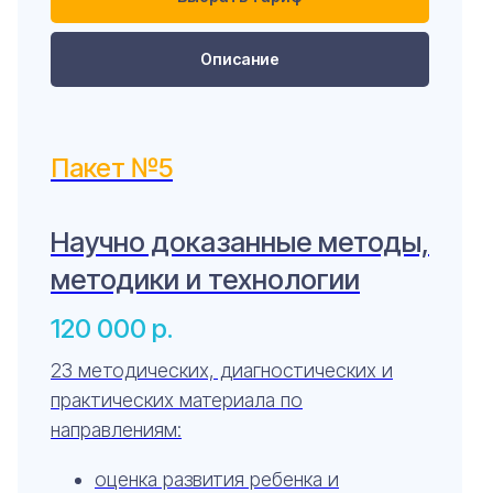
Описание
Пакет №5
Научно доказанные методы,
методики и технологии
120 000
р.
23 методических, диагностических и
Онлайн-курсы
Об институте
практических материала по
Документы
Мастерская
направлениям:
Блог
оценка развития ребенка и
Сведения об