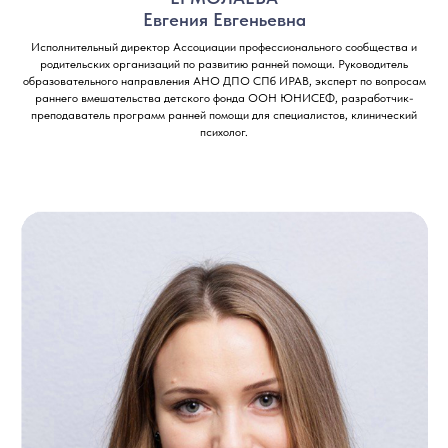
Евгения Евгеньевна
Исполнительный директор Ассоциации профессионального сообщества и
родительских организаций по развитию ранней помощи. Руководитель
образовательного направления АНО ДПО СПб ИРАВ, эксперт по вопросам
раннего вмешательства детского фонда ООН ЮНИСЕФ, разработчик-
преподаватель программ ранней помощи для специалистов, клинический
психолог.
Онлайн-курсы
Об институте
Документы
Мастерская
Блог
Сведения об
образовательной
деятельности
Контакты
iravonline@yandex.ru