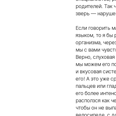
родителей. Так 
зверь — наруше
Если говорить 
языком, то я бы
организма, чере
мы с вами чувс
Верно, слуховая
мы можем его по
и вкусовая сист
его! А это уже 
пальцев или гла
его более интен
расползся как ч
чтобы он не вып
велосипеде, с д