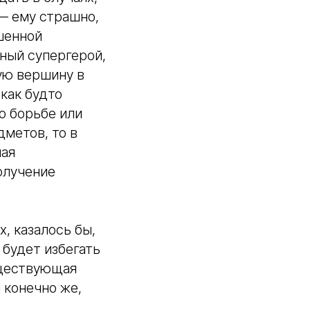
— ему страшно,
ышенной
ный супергерой,
ую вершину в
как будто
по борьбе или
дметов, то в
ная
олучение
, казалось бы,
 будет избегать
существующая
 конечно же,