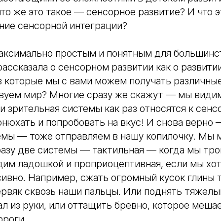
что же это такое — сенсорное развитие? И что 
ние сенсорной интеграции?
максимально простым и понятным для большинс
 рассказала о сенсорном развитии как о развити
з которые мы с вами можем получать различны
твуем мир? Многие сразу же скажут — мы видим
 и зрительная системы как раз относятся к сен
нюхать и попробовать на вкус! И снова верно 
емы — тоже отправляем в нашу копилочку. Мы 
сразу две системы — тактильная — когда мы тр
дим ладошкой и проприоцептивная, если мы хо
сивно. Например, сжать огромный кусок глины т
ервяк сквозь наши пальцы. Или поднять тяжелы
ал из руки, или оттащить бревно, которое меша
ороги.