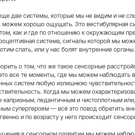
ще две системы, которые мы не видим и не сл
 можем хорошо ощущать. Это вестибулярная си
том, как и где по отношению к окружающим пр
роцептивная система, сигналы которой мы мож
отим спать, или у нас болят внутренние органы.
ворить о том, что же такое сенсорные расстройс
то все те моменты, где мы можем наблюдать в
ных систем любую излишнюю чувствительност
ствительность. Когда мы можем охарактеризова
е капризным, педантичным и чистоплотным или,
ым супергероем — всё это повод обратить вни
твенно и по возрасту у него происходит сенсор
ушения в сенсорном развитии мы можем наблюд