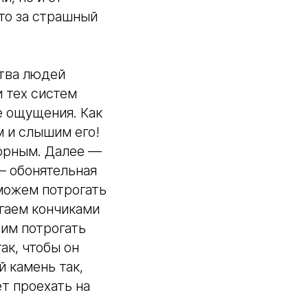
это за страшный
тва людей
и тех систем
е ощущения. Как
 и слышим его!
сорным. Далее —
— обонятельная
можем потрогать
огаем кончиками
тим потрогать
ак, чтобы он
й камень так,
ет проехать на