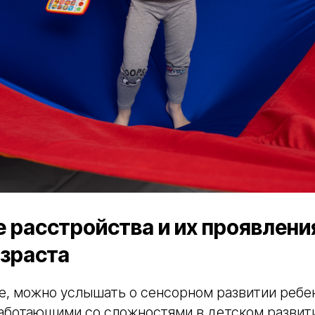
 расстройства и их проявлени
озраста
е, можно услышать о сенсорном развитии ребен
аботающими со сложностями в детском развитии