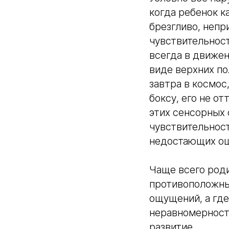
когда ребенок к
брезгливо, непр
чувствительност
всегда в движен
виде верхних по
завтра в космос
боксу, его не о
этих сенсорных 
чувствительност
недостающих о
Чаще всего роди
противоположных
ощущений, а где
неравномерность
развитие.