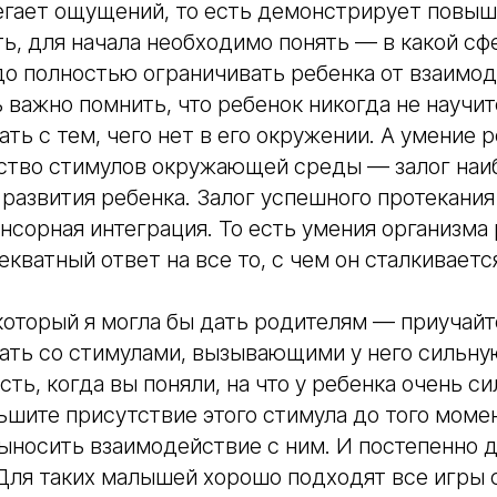
бегает ощущений, то есть демонстрирует повы
ь, для начала необходимо понять — в какой сфе
до полностью ограничивать ребенка от взаимод
 важно помнить, что ребенок никогда не научит
ть с тем, чего нет в его окружении. А умение 
ство стимулов окружающей среды — залог наи
 развития ребенка. Залог успешного протекания
енсорная интеграция. То есть умения организма
кватный ответ на все то, с чем он сталкиваетс
который я могла бы дать родителям — приучайт
ать со стимулами, вызывающими у него сильну
сть, когда вы поняли, на что у ребенка очень си
шите присутствие этого стимула до того момен
ыносить взаимодействие с ним. И постепенно 
Для таких малышей хорошо подходят все игры 