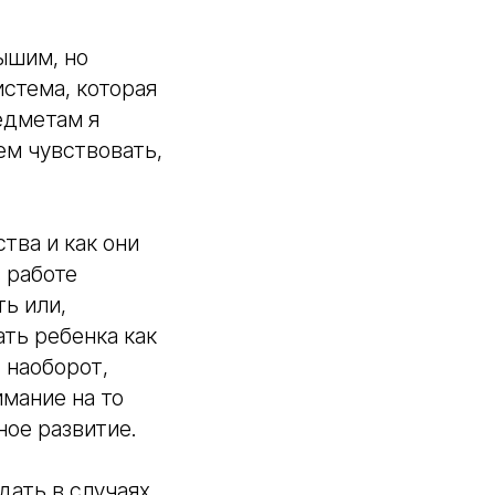
ышим, но
стема, которая
едметам я
ем чувствовать,
тва и как они
 работе
ь или,
ть ребенка как
 наоборот,
мание на то
ное развитие.
ать в случаях,