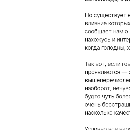
Но существует е
влияние которых
сообщает нам о 
нахожусь и инте
когда голодны, х
Так вот, если го
проявляются — э
вышеперечислен
наоборот, нечув
будто чуть боле
очень бесстрашн
насколько качес
Условно все нар