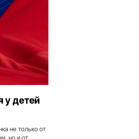
я у детей
ка не только от
, но и от