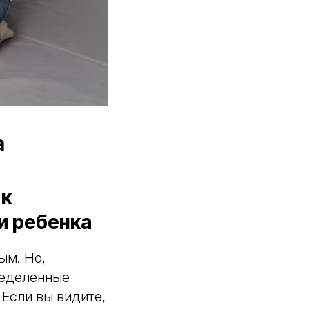
а
 к
и ребенка
ым. Но,
ределенные
 Если вы видите,