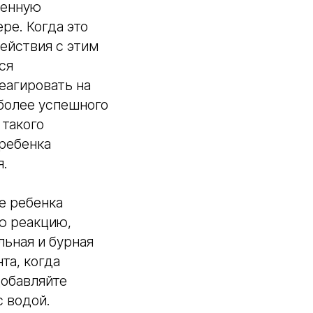
шенную
ре. Когда это
ействия с этим
ся
реагировать на
более успешного
 такого
 ребенка
я.
е ребенка
ю реакцию,
льная и бурная
та, когда
добавляйте
с водой.