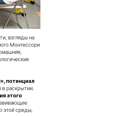
и, взгляды на
ного Монтессори
домашняя,
ологические
», потенциал
 в раскрытии.
ия этого
азвивающее
ю этой среды,