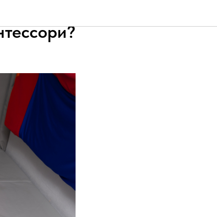
ля
нтессори?