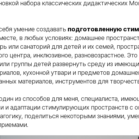
ановкой набора классических дидактических М
себя умение создавать
подготовленную сти
месте, в любых условиях: домашнее пространс
рь или санаторий для детей и их семей, простр
го центра, инклюзивное, разновозрастное. Это
или группы детей развернуть среду из имеющи
иалов, кухонной утвари и предметов домашнег
нных материалов, инструментов для творчества
 один из способов для меня, специалиста, имею
и и адаптации стимулирующих пространств с о
гогику, поделиться некоторыми знаниями, уме
приемами.