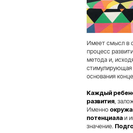
Имеет смысл в с
процесс развити
метода и, исход
стимулирующая 
основания конце
Каждый ребено
развития
, зал
Именно
окружа
потенциала
и 
значение.
Подг