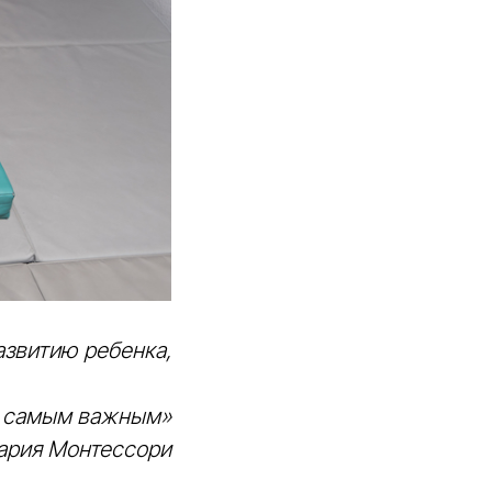
азвитию ребенка,
я самым важным»
ария Монтессори