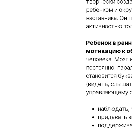
творчески созда
ребенком и окр
наставника. Он 
активностью тол
Ребенок в ран
мотивацию к о
человека. Мозг 
постоянно, пара
становится букв
(видеть, слышать
управляющему с
наблюдать, 
придавать з
поддержива