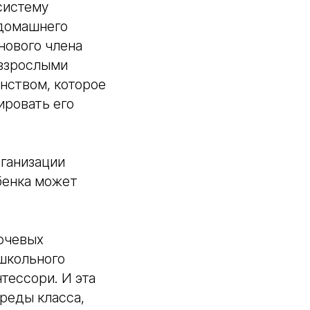
систему
 домашнего
нового члена
 взрослыми
нством, которое
ировать его
рганизации
бенка может
ючевых
ошкольного
тессори. И эта
реды класса,