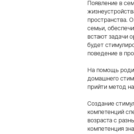
Появление в сем
жизнеустройств
пространства. О
семьи, обеспеч
встают задачи о
будет стимулиро
поведение в про
На помощь роди
домашнего стим
прийти метод н
Создание стиму
компетенций сп
возраста с раз
компетенция зна