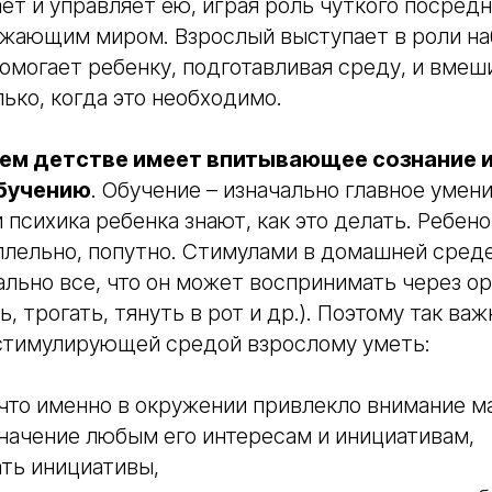
ет и управляет ею, играя роль чуткого посред
ужающим миром. Взрослый выступает в роли на
помогает ребенку, подготавливая среду, и вмеш
ько, когда это необходимо.
нем детстве имеет впитывающее сознание
бучению
. Обучение – изначально главное умени
и психика ребенка знают, как это делать. Ребен
ллельно, попутно. Стимулами в домашней сред
ально все, что он может воспринимать через о
, трогать, тянуть в рот и др.). Поэтому так важ
тимулирующей средой взрослому уметь:
что именно в окружении привлекло внимание м
начение любым его интересам и инициативам,
ть инициативы,