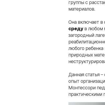
группы с расст
материалов.
Она включает в 
среду
в любом 
загородный лаге
реабилитационно
любого ребенка 
природных матер
неструктурирова
Данная статья –
опыт организаци
Монтессори педа
практическими 