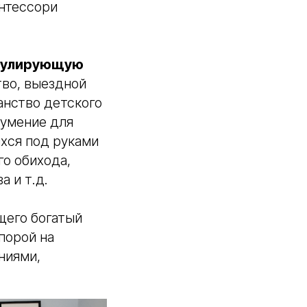
онтессори
мулирующую
тво, выездной
анство детского
 умение для
хся под руками
о обихода,
 и т.д.
щего богатый
порой на
ниями,