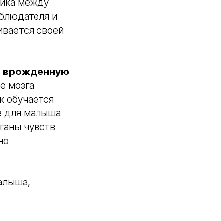
ника между
блюдателя и
ивается своей
 и врожденную
е мозга
ок обучается
е для малыша
рганы чувств
но
алыша,