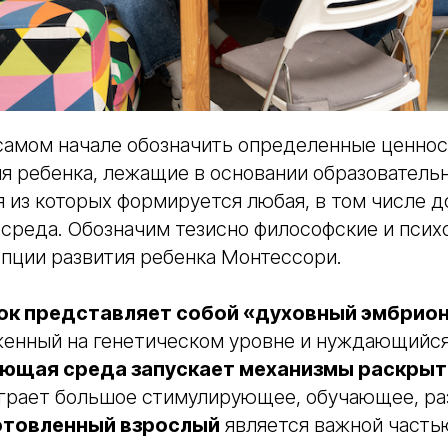
амом начале обозначить определенные ценност
я ребенка, лежащие в основании образователь
я из которых формируется любая, в том числе 
среда. Обозначим тезисно философские и псих
пции развития ребенка Монтессори.
к представляет собой «духовный эмбрион
оженный на генетическом уровне и нуждающийся
ющая среда запускает механизмы раскрыт
играет большое стимулирующее, обучающее, р
отовленный взрослый
является важной часть