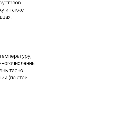
суставов.
у и также
шцах,
температуру,
 многочисленны
ень тесно
ий (по этой