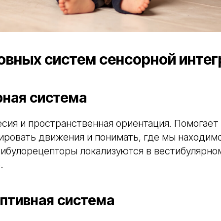
овных систем сенсорной инте
рная система
есия и пространственная ориентация. Помогае
ировать движения и понимать, где мы находимс
тибулорецепторы локализуются в вестибулярно
.
птивная система