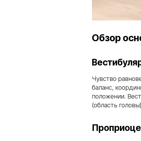
Обзор осн
Вестибуля
Чувство равнов
баланс, координ
положении. Вес
(область головы)
Проприоце