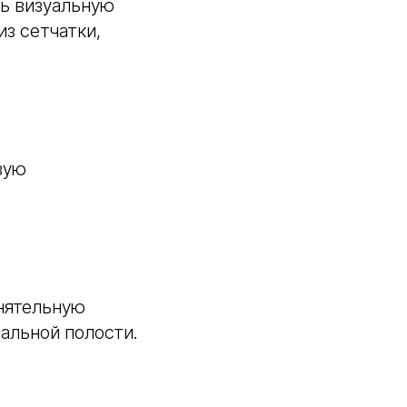
ь визуальную
из сетчатки,
вую
онятельную
альной полости.