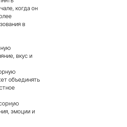
лнять
чале, когда он
более
зования в
рную
яние, вкус и
сорную
жет объединять
остное
нсорную
ия, эмоции и