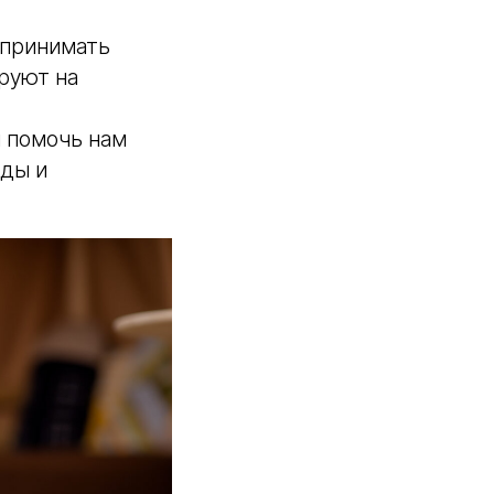
спринимать
руют на
ы помочь нам
ды и