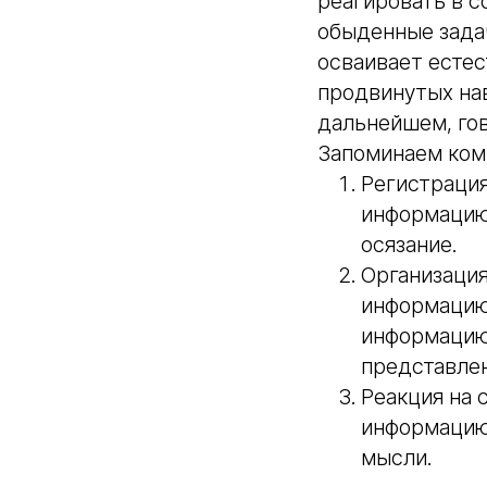
реагировать в 
обыденные задач
осваивает естес
продвинутых нав
дальнейшем, го
Запоминаем ком
Регистраци
информацию 
осязание.
Организация
информацию,
информацию 
представлен
Реакция на 
информацию,
мысли.