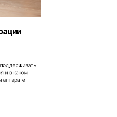
грации
т поддерживать
я и в каком
м аппарате