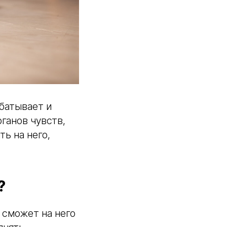
абатывает и
ганов чувств,
ь на него,
?
е сможет на него