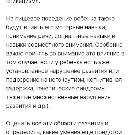
«пикацизм».
деятельности
Контакты
На пищевое поведение ребенка также
iravonline@yandex.ru
будут влиять его моторные навыки,
+7 911 230 78 37
понимание речи, социальные навыки и
навыки совместного внимания. Особенно
важно принять во внимание это влияние в
том случае, если у ребенка есть уже
установленное нарушение развития или
подозрение на него (аутизм, когнитивная
задержка, генетические синдромы,
тяжелые множественные нарушения
развития и др.).
Оценить все эти области развития и
определить, какие умения еще предстоит