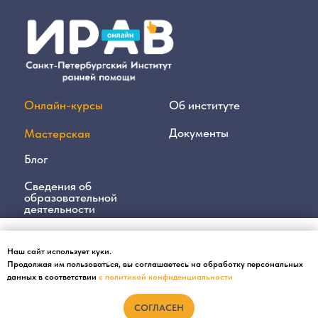
Наш сайт использует
куки
.
Наш сайт использует куки.
Продолжая им пользоваться, вы
соглашаетесь на обработку персональных
Продолжая им пользоваться, вы соглашаетесь на обработку персональных
данных в соответствии с
политикой в отношении обработки персональных
данных в соответствии
с политикой конфиденциальности
данных
СОГЛАСЕН
СОГЛАСЕН