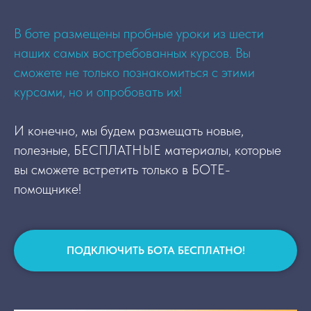
В боте размещены пробные уроки из шести
наших самых востребованных курсов. Вы
сможете не только познакомиться с этими
курсами, но и опробовать их!
Онлайн-курсы
Об институте
И конечно, мы будем размещать новые,
Документы
Мастерская
полезные, БЕСПЛАТНЫЕ материалы, которые
Блог
вы сможете встретить только в БОТЕ-
Сведения об
образовательной
помощнике!
деятельности
Контакты
iravonline@yandex.ru
ПОДКЛЮЧИТЬ БОТА БЕСПЛАТНО!
+7 911 230 78 37