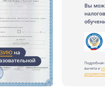
Вы мож
налого
обучен
НЗИЮ
на
азовательной
Подробная 
вычета и
с
документов