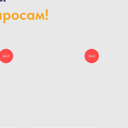
просам!
SALE
SALE