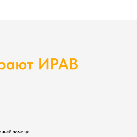
рают ИРАВ
анней помощи