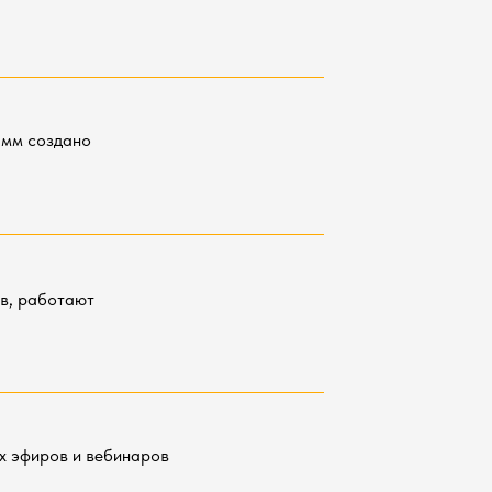
амм создано
в, работают
х эфиров и вебинаров