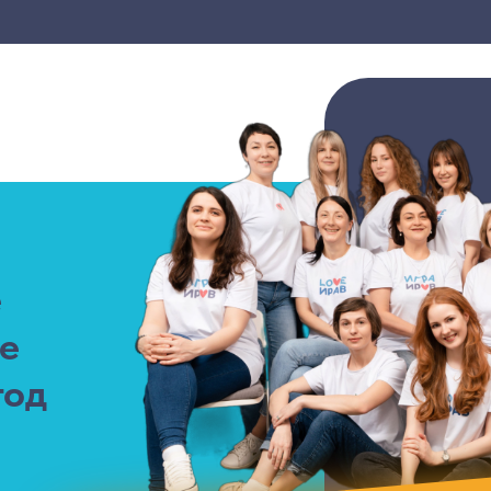
е
е
год