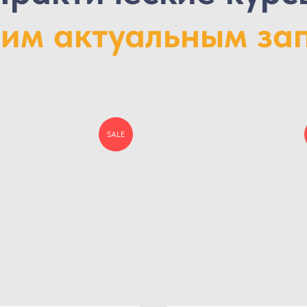
им актуальным за
SALE