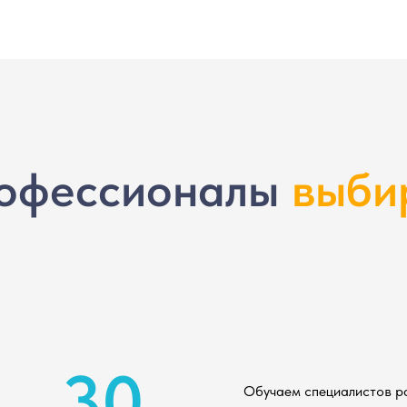
офессионалы
выби
30
Обучаем специалистов р