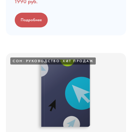
1990 руб.
Подробнее
Онлайн-курсы
Об институте
Документы
Мастерская
СОН
РУКОВОДСТВО
ХИТ ПРОДАЖ
Блог
Сведения об
образовательной
деятельности
Контакты
iravonline@yandex.ru
+7 911 230 78 37