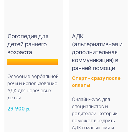
Логопедия для
АДК
детей раннего
(альтернативная и
возраста
дополнительная
коммуникация) в
Старт - планируется
ранней помощи
Не нашли нужный
Освоение вербальной
Старт - сразу после
речи и использование
курс?
оплаты
АДК для неречевых
Напишите нам, и мы подготовим
детей
Онлайн-курс для
индивидуальный курс для вас
специалистов и
29 900
р.
Запросить курс
родителей, который
поможет внедрить
АДК с малышами и