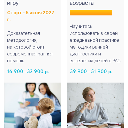
игру
возраста
Запросить курс
Старт - 5 июля 2027
Старт - 7 декабря
г.
Научитесь
Доказательная
использовать в своей
методология,
ежедневной практике
на которой стоит
методики ранней
современная ранняя
диагностики и
помощь
выявления детей с РАС
Онлайн-курсы
Об институте
16 900—32 900
р.
39 900—51 900
р.
Документы
Мастерская
Блог
Сведения об
образовательной
деятельности
Контакты
iravonline@yandex.ru
+7 911 230 78 37