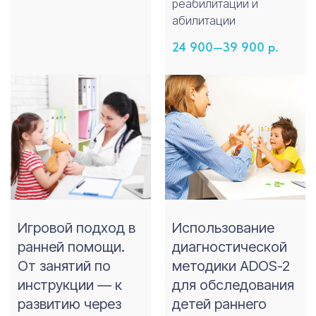
реабилитации и
абилитации
24 900—39 900
р.
Игровой подход в
Использование
Не нашли нужный
ранней помощи.
диагностической
курс?
От занятий по
методики ADOS-2
Напишите нам, и мы подготовим
инструкции — к
для обследования
индивидуальный курс для вас
развитию через
детей раннего