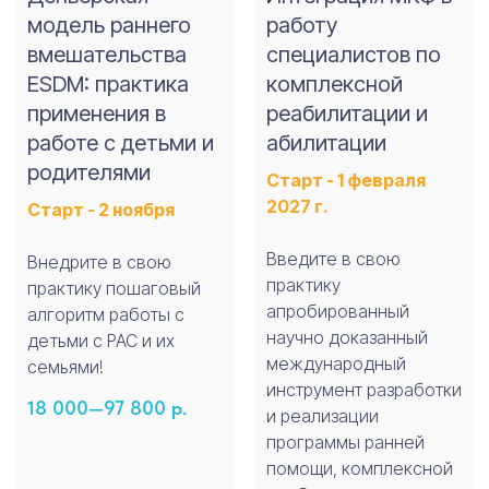
модель раннего
работу
вмешательства
специалистов по
ESDM: практика
комплексной
применения в
реабилитации и
работе с детьми и
абилитации
родителями
Старт - 1 февраля
2027 г.
Старт - 2 ноября
Введите в свою
Внедрите в свою
практику
практику пошаговый
апробированный
алгоритм работы с
научно доказанный
детьми с РАС и их
международный
семьями!
инструмент разработки
18 000—97 800
р.
и реализации
программы ранней
помощи, комплексной