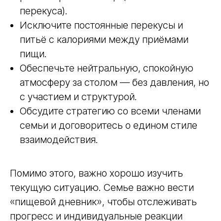
перекуса).
Практический онлайн-курс
Работа с нарушениями
Исключите постоянные перекусы и
пищевого поведения
питьё с калориями между приёмами
у ребенка с РАС
пищи.
Получите стратегии работы и научитесь
Обеспечьте нейтральную, спокойную
помогать ребенку и семье
на экспертном уровне!
атмосферу за столом — без давления, но
с участием и структурой.
Подробнее
Обсудите стратегию со всеми членами
семьи и договоритесь о едином стиле
взаимодействия.
Помимо этого, важно хорошо изучить
текущую ситуацию. Семье важно вести
«пищевой дневник», чтобы отслеживать
прогресс и индивидуальные реакции