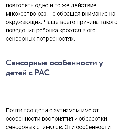
повторять одно и то же действие
множество раз, не обращая внимание на
III Научно-практическая
окружающих. Чаще всего причина такого
конференция
11 - 13 августа
поведения ребенка кроется в его
1000 первых дней: ранняя
сенсорных потребностях.
помощь детям и их семьям
Серия онлайн мастер-классов.
Профессиональное развитие через
Сенсорные особенности у
практику!
детей с РАС
Подробнее
Почти все дети с аутизмом имеют
особенности восприятия и обработки
сенсорных стимулов. Эти особенности