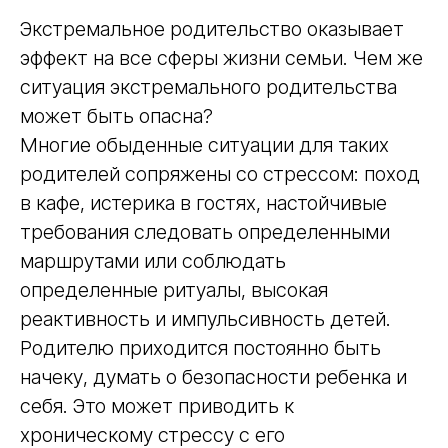
Экстремальное родительство оказывает
эффект на все сферы жизни семьи. Чем же
Практический онлайн-курс
ситуация экстремального родительства
«РАБОТА С РОДИТЕЛЯМИ:
может быть опасна?
СТРАТЕГИИ КОУЧИНГА В
Многие обыденные ситуации для таких
РАБОТЕ СПЕЦИАЛИСТА ПО
родителей сопряжены со стрессом: поход
РАННЕМУ ДЕТСКОМУ
в кафе, истерика в гостях, настойчивые
РАЗВИТИЮ»
требования следовать определенными
Зарегистрируйтесь на курс и внедрите в
практику методику включения семьи в
маршрутами или соблюдать
обучение и развитие своего малыша!
определенные ритуалы, высокая
Подробнее
реактивность и импульсивность детей.
Родителю приходится постоянно быть
начеку, думать о безопасности ребенка и
себя. Это может приводить к
хроническому стрессу с его