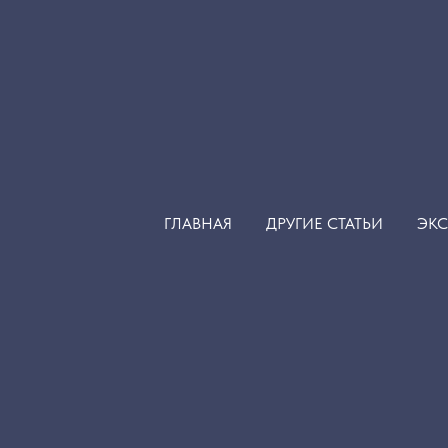
тапы принятия диагноза 
этот путь
ГЛАВНАЯ
ДРУГИЕ СТАТЬИ
ЭКС
лнует и радует, но рождение ребенка раньше 
ию. При этом переживания матери могут быть
яна, грустить, испытывать душевную боль, стр
период выхаживания состояние ребенка может б
Для родителей это сложное время наполнено ож