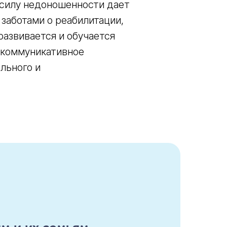
в силу недоношенности дает
 заботами о реабилитации,
развивается и обучается
«коммуникативное
льного и
м и их семьям