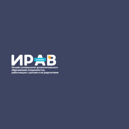
Психологические э
родители проходят 
Появление новой жизни во
психотравмирующую ситуац
Женщина может быть растер
неуверенность в себе. В 
трудно делать прогнозы. 