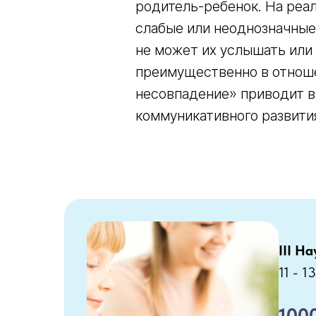
родитель-ребенок. На реал
слабые или неоднозначные 
не может их услышать или 
преимущественно в отноше
несовпадение» приводит в
коммуникативного развити
III Н
11 - 1
100