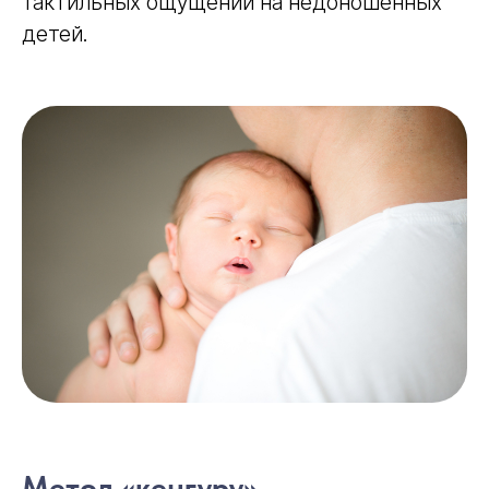
тактильных ощущений на недоношенных
детей.
Старт 23 марта
Недоношенный ребенок:
особенности ранней помощи
Первый в России профессиональный курс
по ранней помощи недоношенным детям
Подробнее
Метод «кенгуру»