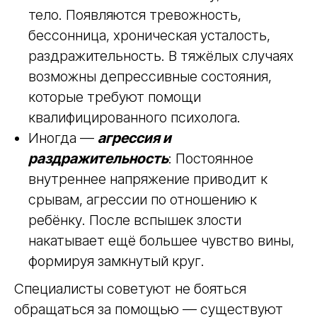
"Я стараюсь, но этого мало" становится
внутренним лейтмотивом.
Потребность в оправдании
: Родитель
начинает заранее оправдывать свои
действия или бездействие, опасаясь
осуждения со стороны окружающих или
даже незнакомых людей в интернете.
Физические симптомы
: Это состояние
влияет не только на психику, но и на
тело. Появляются тревожность,
бессонница, хроническая усталость,
раздражительность. В тяжёлых случаях
возможны депрессивные состояния,
которые требуют помощи
квалифицированного психолога.