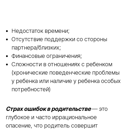
11 - 13 августа
1000 первых дней: ранняя
помощь детям и их семьям
Серия онлайн мастер-классов.
Недостаток времени;
Профессиональное развитие через
практику!
Отсутствие поддержки со стороны
Подробнее
партнера/близких;
Финансовые ограничения;
Сложности в отношениях с ребенком
(хронические поведенческие проблемы
у ребенка или наличие у ребенка особых
потребностей)
Страх ошибок в родительстве
— это
глубокое и часто иррациональное
опасение, что родитель совершит