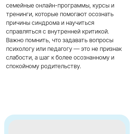
Иногда —
агрессия и
раздражительность
: Постоянное
внутреннее напряжение приводит к
срывам, агрессии по отношению к
ребёнку. После вспышек злости
накатывает ещё большее чувство вины,
формируя замкнутый круг.
Специалисты советуют не бояться
обращаться за помощью — существуют
семейные онлайн-программы, курсы и
тренинги, которые помогают осознать
причины синдрома и научиться
справляться с внутренней критикой.
Важно помнить, что задавать вопросы
психологу или педагогу — это не признак
слабости, а шаг к более осознанному и