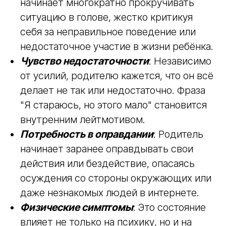
сети, блоги, фильмы рисуют образы
идеальных семей. Родители,
просматривая эти приукрашенные
истории, начинают сравнивать себя с
ними и всегда оказываются «в
проигрыше».
Самообвинение и самобичевание
:
После любой мелкой ошибки родитель
начинает многократно прокручивать
ситуацию в голове, жестко критикуя
себя за неправильное поведение или
недостаточное участие в жизни ребёнка.
Чувство недостаточности
: Независимо
от усилий, родителю кажется, что он всё
делает не так или недостаточно. Фраза