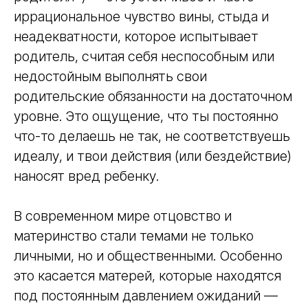
иррациональное чувство вины, стыда и
неадекватности, которое испытывает
родитель, считая себя неспособным или
недостойным выполнять свои
родительские обязанности на достаточном
уровне. Это ощущение, что ты постоянно
что-то делаешь не так, не соответствуешь
Практический онлайн-курс
РАБОТА С РОДИТЕЛЯМИ:
идеалу, и твои действия (или бездействие)
СТРАТЕГИИ КОУЧИНГА В
наносят вред ребенку.
РАБОТЕ СПЕЦИАЛИСТА ПО
РАННЕМУ ДЕТСКОМУ
В современном мире отцовство и
РАЗВИТИЮ
материнство стали темами не только
Зарегистрируйтесь на курс и внедрите в
личными, но и общественными. Особенно
практику методику включения семьи в
обучение и развитие своего малыша!
это касается матерей, которые находятся
Подробнее
под постоянным давлением ожиданий —