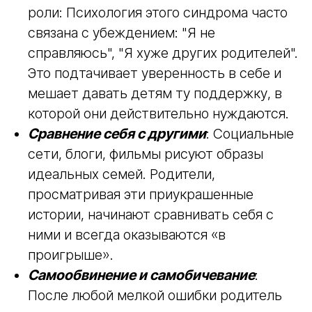
Стыд и секретность
: Стеснение своих
«недостатков» как родителя или
поведение ребёнка приводит к тому, что
взрослые избегают обсуждать семейные
трудности даже с близкими. Многие
родители боятся задавать вопросы
специалистам, опасаясь, что их сочтут
некомпетентными.
Низкая самооценка
в родительской
роли: Психология этого синдрома часто
связана с убеждением: "Я не
справляюсь", "Я хуже других родителей".
Это подтачивает уверенность в себе и
мешает давать детям ту поддержку, в
которой они действительно нуждаются.
Сравнение себя с другими
: Социальные